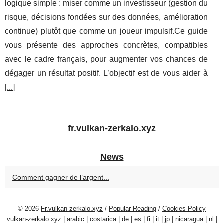
logique simple : miser comme un investisseur (gestion du
risque, décisions fondées sur des données, amélioration
continue) plutôt que comme un joueur impulsif.Ce guide
vous présente des approches concrètes, compatibles
avec le cadre français, pour augmenter vos chances de
dégager un résultat positif. L’objectif est de vous aider à
[
...
]
fr.vulkan-zerkalo.xyz
News
Comment gagner de l’argent...
© 2026
Fr.vulkan-zerkalo.xyz
/
Popular Reading
/
Cookies Policy
vulkan-zerkalo.xyz
|
arabic
|
costarica
|
de
|
es
|
fi
|
it
|
jp
|
nicaragua
|
nl
|